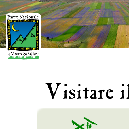
Benvenuti
nel sito
web del
Parco
Nazionale
dei
Monti
Visitare i
Sibillini